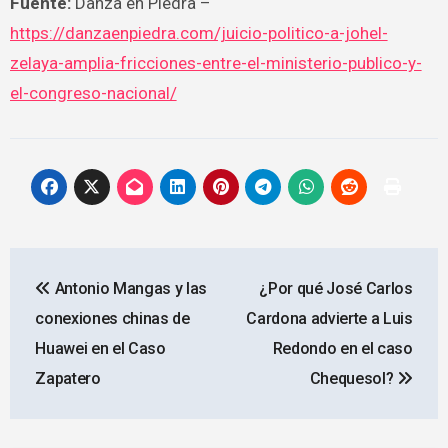
Fuente:
Danza en Piedra –
https://danzaenpiedra.com/juicio-politico-a-johel-
zelaya-amplia-fricciones-entre-el-ministerio-publico-y-
el-congreso-nacional/
Navegación
Antonio Mangas y las
¿Por qué José Carlos
de
conexiones chinas de
Cardona advierte a Luis
entradas
Huawei en el Caso
Redondo en el caso
Zapatero
Chequesol?