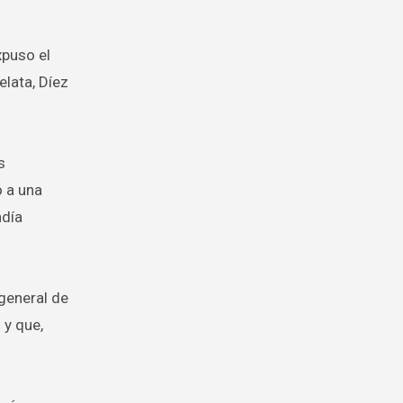
puso el
elata, Díez
s
ó a una
ndía
 general de
 y que,