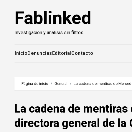
Saltar
Fablinked
al
contenido
Investigación y análisis sin filtros
Inicio
Denuncias
Editorial
Contacto
Página de inicio
General
La cadena de mentiras de Mercedes
La cadena de mentiras
directora general de la 