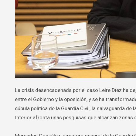
La crisis desencadenada por el caso Leire Díez ha dejado de ser una mera disputa parlamentaria o un enfrentamiento más
entre el Gobierno y la oposición, y se ha transformad
cúpula política de la Guardia Civil, la salvaguarda de 
Interior afronta unas pesquisas que alcanzan zonas 
Mercedes González, directora general de la Guardia C