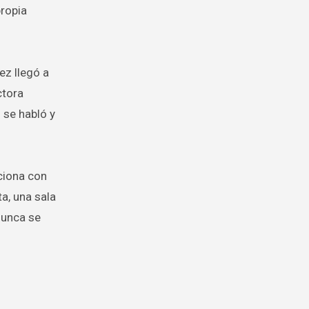
propia
ez llegó a
ctora
 se habló y
ciona con
a, una sala
nunca se