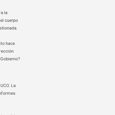
a la
del cuerpo
stionada.
xto hace
irección
l Gobierno?
 UCO. La
informes