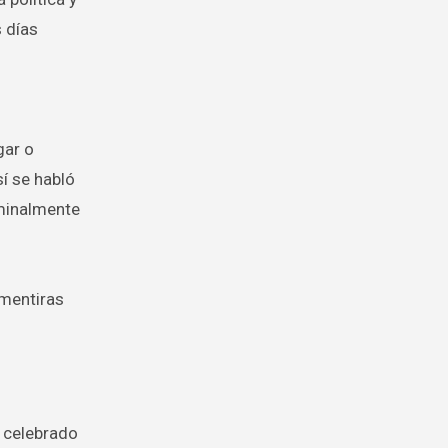
 días
gar o
í se habló
ominalmente
 mentiras
a celebrado