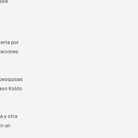
guía
erta por
gaciones
 pesquisas
caso Koldo
a y otra
En un