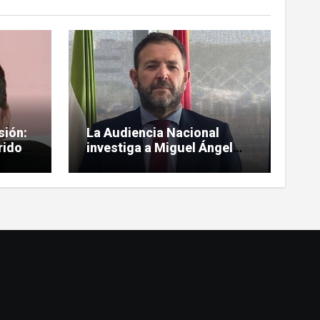
sión:
La Audiencia Nacional
rido
investiga a Miguel Ángel
Figueroa por tráfico de
influencias en SEPI