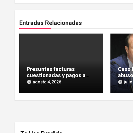
Entradas Relacionadas
Presuntas facturas
Caso L
cuestionadas y pagos a
abuso
intermediarios en el
privi
agosto 4, 2026
julio
rescate de Tubos Reunidos
Reuni
Heras