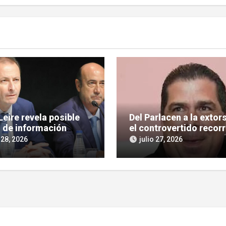
eire revela posible
Del Parlacen a la extor
 de información
el controvertido recor
legiada en Tubos
de Aldo López-Tirone
 28, 2026
julio 27, 2026
dos con López de las