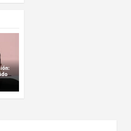
sión:
rido