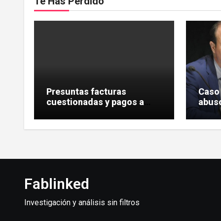
Te Has Perdido
Presuntas facturas
Caso 
cuestionadas y pagos a
abuso
intermediarios en el
privi
rescate de Tubos Reunidos
Reuni
Hera
Fablinked
Investigación y análisis sin filtros