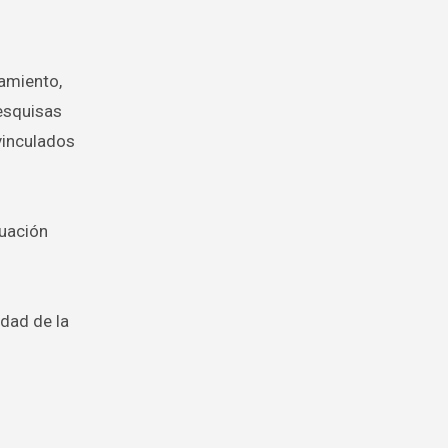
ramiento,
pesquisas
vinculados
tuación
idad de la