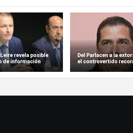
Leire revela posible
Del Parlacen a la extor
 de información
el controvertido recor
legiada en Tubos
de Aldo López-Tirone
dos con López de las
s