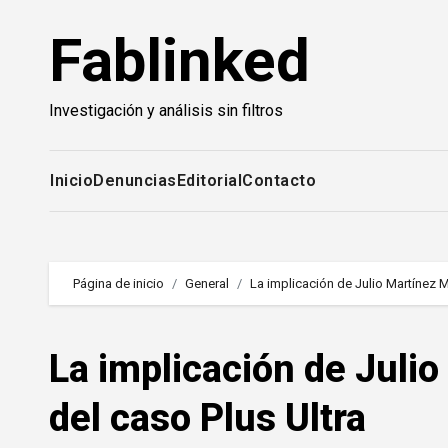
Saltar
Fablinked
al
contenido
Investigación y análisis sin filtros
Inicio
Denuncias
Editorial
Contacto
Página de inicio
General
La implicación de Julio Martínez Ma
La implicación de Julio
del caso Plus Ultra