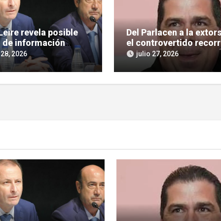
eire revela posible
Del Parlacen a la extor
 de información
el controvertido recor
legiada en Tubos
de Aldo López-Tirone
 28, 2026
julio 27, 2026
dos con López de las