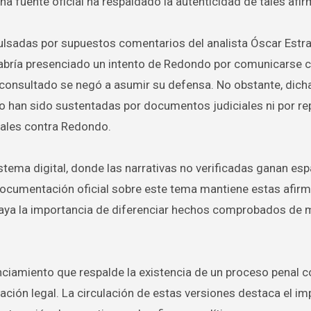
a fuente oficial ha respaldado la autenticidad de tales afi
ulsadas por supuestos comentarios del analista Óscar Estra
 habría presenciado un intento de Redondo por comunicarse 
onsultado se negó a asumir su defensa. No obstante, dich
no han sido sustentadas por documentos judiciales ni por re
gales contra Redondo.
istema digital, donde las narrativas no verificadas ganan es
 documentación oficial sobre este tema mantiene estas afir
ubraya la importancia de diferenciar hechos comprobados de
nciamiento que respalde la existencia de un proceso penal c
ción legal. La circulación de estas versiones destaca el i