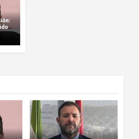
sión:
rido