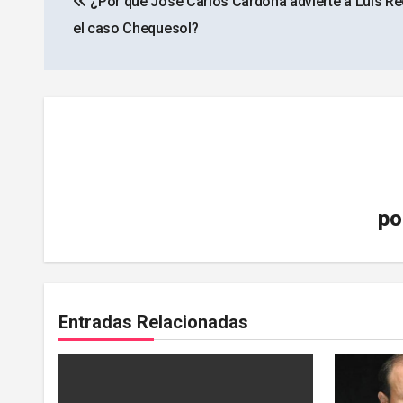
¿Por qué José Carlos Cardona advierte a Luis R
de
el caso Chequesol?
entradas
po
Entradas Relacionadas