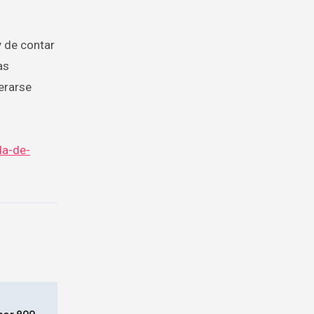
y de contar
as
erarse
da-de-