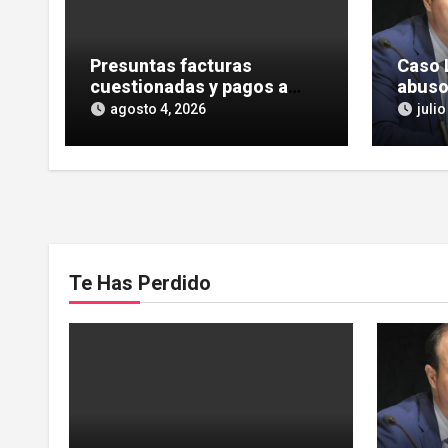
Presuntas facturas
Caso L
cuestionadas y pagos a
abuso
intermediarios en el
privi
agosto 4, 2026
julio
rescate de Tubos Reunidos
Reuni
Heras
Te Has Perdido