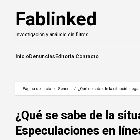
Saltar
Fablinked
al
contenido
Investigación y análisis sin filtros
Inicio
Denuncias
Editorial
Contacto
Página de inicio
General
¿Qué se sabe de la situación lega
¿Qué se sabe de la sit
Especulaciones en líne