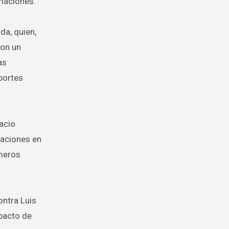
rmaciones.
da, quien,
con un
as
portes
pacio
maciones en
 meros
ontra Luis
mpacto de