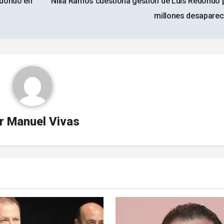
edondo en
Nilia Ramos cuestiona gestión de Luis Redondo 
millones desapare
r
Manuel Vivas