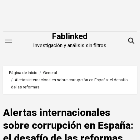
Saltar
al
contenido
Fablinked
Investigación y análisis sin filtros
Página de inicio
General
Alertas internacionales sobre corrupción en España: el desafío
de las reformas
Alertas internacionales
sobre corrupción en España:
el desafío de las reformas